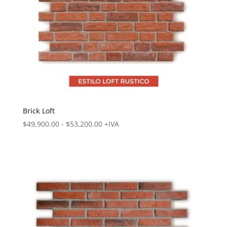
Brick Loft
Rango
$
49,900.00
-
$
53,200.00
+IVA
de
precios:
desde
$49,900.00
hasta
$53,200.00