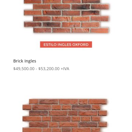
Brick Ingles
Rango
$
49,500.00
-
$
53,200.00
+IVA
de
precios:
desde
$49,500.00
hasta
$53,200.00